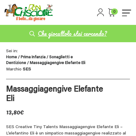
0
Che giocattolo stai cercando?
Sei in:
Home
/
Prima Infanzia
/
Sonaglietti e
Dentizione
/ Massaggiagengive Elefante Eli
Marchio
SES
Massaggiagengive Elefante
Eli
13,80
€
SES Creative Tiny Talents Massaggiagengive Elefante Eli –
L’elefantino Eli è un simpatico massaggiagengive realizzato al