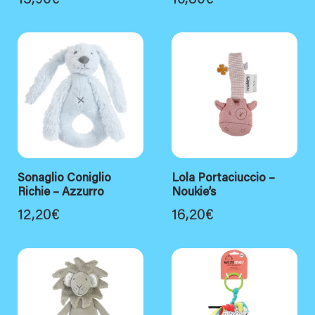
13,90
€
10,80
€
Sonaglio Coniglio
Lola Portaciuccio –
Richie – Azzurro
Noukie’s
12,20
€
16,20
€