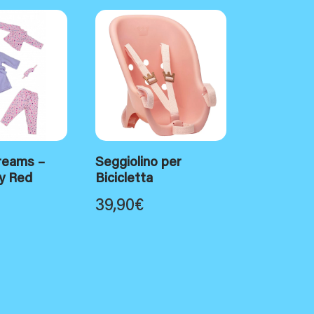
reams –
Seggiolino per
by Red
Bicicletta
39,90
€