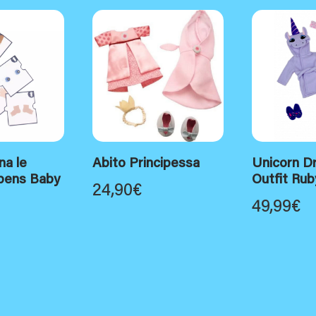
na le
Abito Principessa
Unicorn D
bens Baby
Outfit Ru
24,90
€
49,99
€