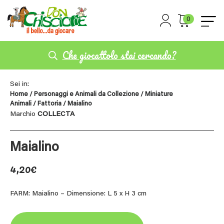
0
Che giocattolo stai cercando?
Sei in:
Home
/
Personaggi e Animali da Collezione
/
Miniature
Animali
/
Fattoria
/ Maialino
Marchio
COLLECTA
Maialino
4,20
€
FARM: Maialino – Dimensione: L 5 x H 3 cm