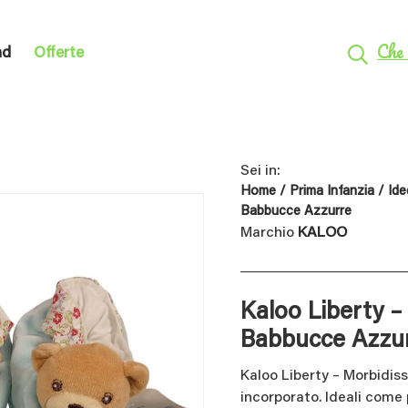
Che 
nd
Offerte
Sei in:
Home
/
Prima Infanzia
/
Ide
Babbucce Azzurre
Marchio
KALOO
Kaloo Liberty –
Babbucce Azzu
Kaloo Liberty – Morbidis
incorporato. Ideali come 