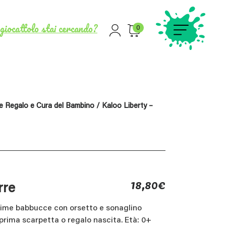
giocattolo stai cercando?
0
e Regalo e Cura del Bambino
/ Kaloo Liberty –
18,80
€
rre
sime babbucce con orsetto e sonaglino
prima scarpetta o regalo nascita. Età: 0+