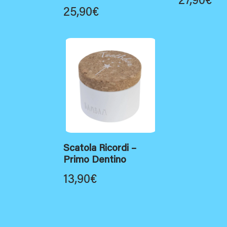
27,90
€
25,90
€
Scatola Ricordi –
Primo Dentino
13,90
€