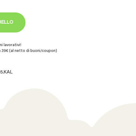
RELLO
i lavorativi!
 39€ (al netto di buoni/coupon)
65.KAL