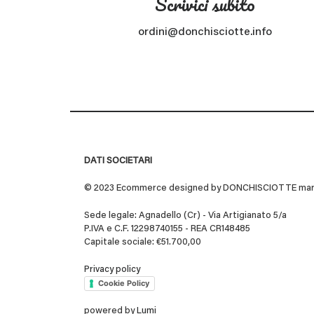
Scrivici subito
ordini@donchisciotte.info
DATI SOCIETARI
© 2023 Ecommerce designed by DONCHISCIOTTE marchio
Sede legale: Agnadello (Cr) - Via Artigianato 5/a
P.IVA e C.F. 12298740155 - REA CR148485
Capitale sociale: €51.700,00
Privacy policy
Cookie Policy
powered by
Lumi