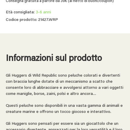
Consegna gratuita a partire da 39€ (al netto di buoni/coupon)
Età consigliata:
3-6 anni
Codice prodotto: 21427.WRP
Informazioni sul prodotto
Gli Huggers di Wild Republic sono peluche colorati e divertenti
con braccia lunghe dotate di un meccanismo a scatto che
consente loro di abbracciare e avvolgersi attorno a vari oggetti
come maniglie, borse, zaini, polsi e altro ancora…
Questi peluche sono disponibili in una vasta gamma di animali e
creature marine e offrono un tocco giocoso e interattivo.
Gli Huggers sono pensati per essere sia un giocattolo che un
accessorio divertente, apprezzati per la loro versatilità e il loro