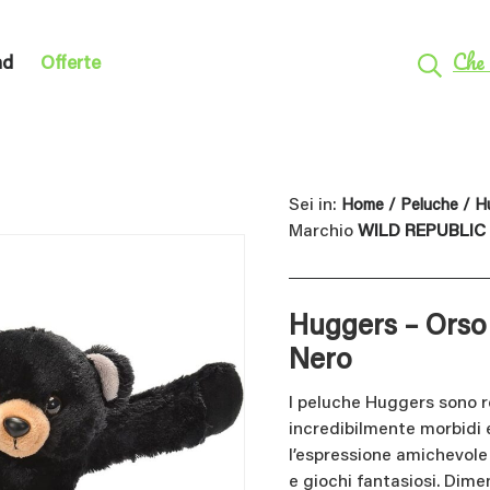
Che 
nd
Offerte
Sei in:
Home
/
Peluche
/ H
Marchio
WILD REPUBLIC
Huggers – Orso
Nero
I peluche Huggers sono re
incredibilmente morbidi e 
l’espressione amichevole 
e giochi fantasiosi. Dime