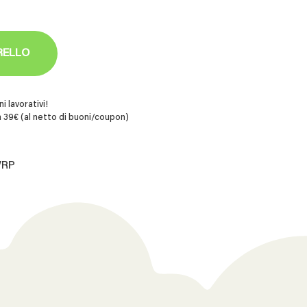
RELLO
i lavorativi!
 39€ (al netto di buoni/coupon)
WRP