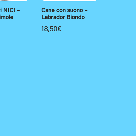
i NICI –
Cane con suono –
imole
Labrador Biondo
18,50
€