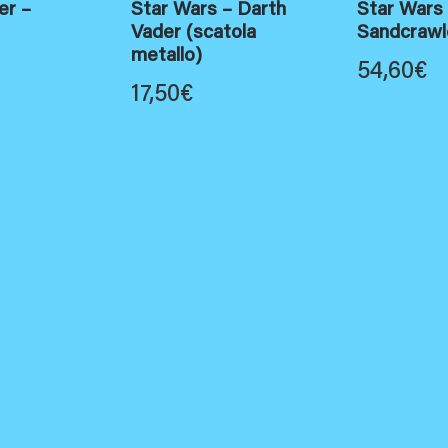
er –
Star Wars – Darth
Star Wars
Vader (scatola
Sandcrawl
metallo)
54,60
€
17,50
€