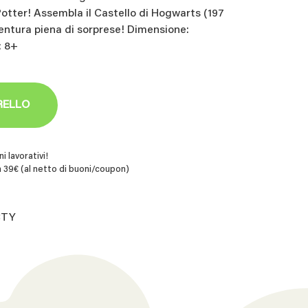
tter! Assembla il Castello di Hogwarts (197
ventura piena di sorprese! Dimensione:
: 8+
RELLO
i lavorativi!
 39€ (al netto di buoni/coupon)
CTY