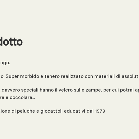
dotto
ango.
o. Super morbido e tenero realizzato con materiali di assolut
vvero speciali hanno il velcro sulle zampe, per cui potrai appe
e e coccolare...
zione di peluche e giocattoli educativi dal 1979