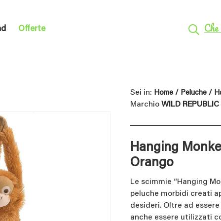
Che 
nd
Offerte
Sei in:
Home
/
Peluche
/ H
Marchio
WILD REPUBLIC
Hanging Monke
Orango
Le scimmie “Hanging Mon
peluche morbidi creati a
desideri. Oltre ad esser
anche essere utilizzati c