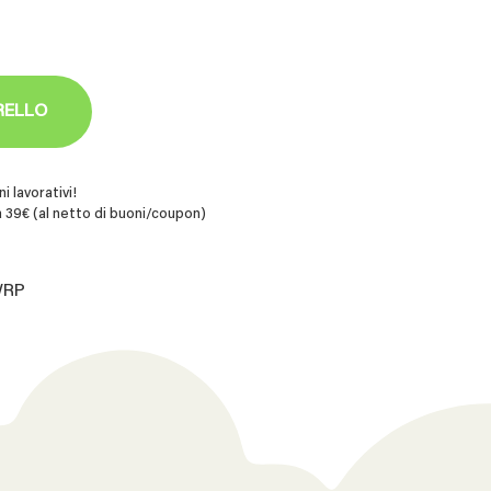
RELLO
i lavorativi!
 39€ (al netto di buoni/coupon)
WRP