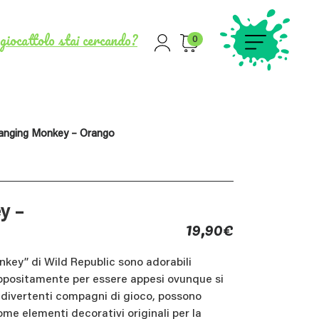
giocattolo stai cercando?
0
anging Monkey – Orango
y –
19,90
€
key” di Wild Republic sono adorabili
ppositamente per essere appesi ovunque si
e divertenti compagni di gioco, possono
ome elementi decorativi originali per la