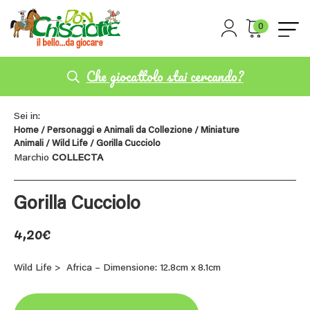
0
Che giocattolo stai cercando?
Sei in:
Home
/
Personaggi e Animali da Collezione
/
Miniature
Animali
/
Wild Life
/ Gorilla Cucciolo
Marchio
COLLECTA
Gorilla Cucciolo
4,20
€
Wild Life > Africa – Dimensione: 12.8cm x 8.1cm