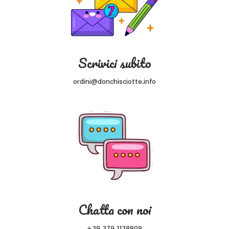
Scrivici subito
ordini@donchisciotte.info
Chatta con noi
+39 379 1138809