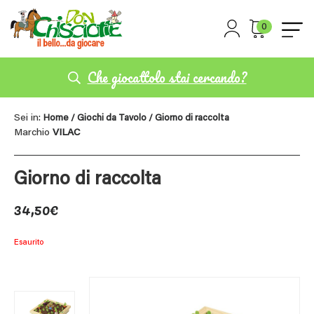
0
Che giocattolo stai cercando?
Sei in:
Home
/
Giochi da Tavolo
/ Giorno di raccolta
Marchio
VILAC
Giorno di raccolta
34,50
€
Esaurito