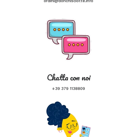
ordini@donchisciotte.info
Chatta con noi
+39 379 1138809