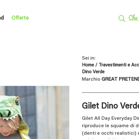
Che 
nd
Offerte
Sei in:
Home
/
Travestimenti e Acc
Dino Verde
Marchio
GREAT PRETEN
Gilet Dino Verd
Gilet All Day Everyday Di
riproduce le squame di d
(denti e occhi realistici