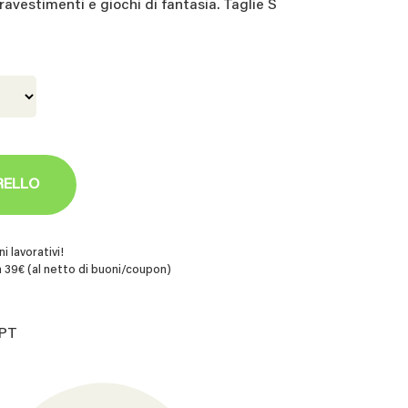
travestimenti e giochi di fantasia. Taglie S
RELLO
i lavorativi!
 39€ (al netto di buoni/coupon)
GPT