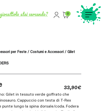
giocattolo stai cercando?
0
essori per Feste
/
Costumi e Accessori
/ Gilet
DERS
33,90
€
e
no: Gilet in tessuto verde goffrato che
inosauro. Cappuccio con testa di T-Rex
) e punte lungo la spina dorsale/coda. Fodera