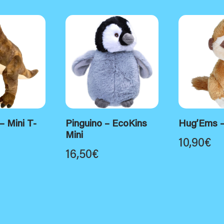
– Mini T-
Pinguino – EcoKins
Hug’Ems –
Mini
10,90
€
16,50
€