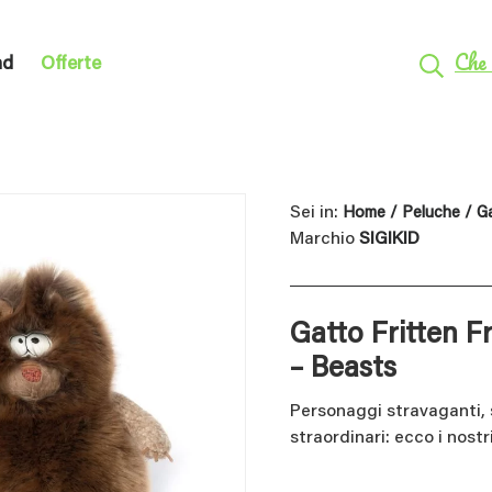
Che 
nd
Offerte
Sei in:
Home
/
Peluche
/ Ga
Marchio
SIGIKID
Gatto Fritten Fr
– Beasts
Personaggi stravaganti, 
straordinari: ecco i nostr