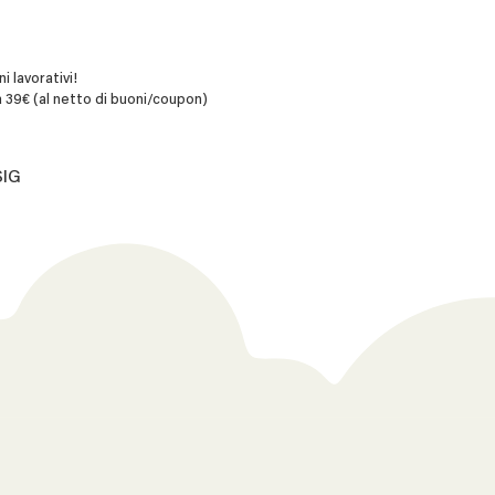
i lavorativi!
 39€ (al netto di buoni/coupon)
SIG