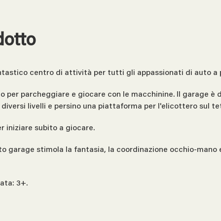
dotto
stico centro di attività per tutti gli appassionati di auto a p
azio per parcheggiare e giocare con le macchinine. Il garage è
iversi livelli e persino una piattaforma per l'elicottero sul t
r iniziare subito a giocare.
sto garage stimola la fantasia, la coordinazione occhio-mano 
ata: 3+.