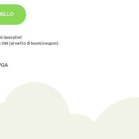
RELLO
i lavorativi!
 39€ (al netto di buoni/coupon)
.VGA