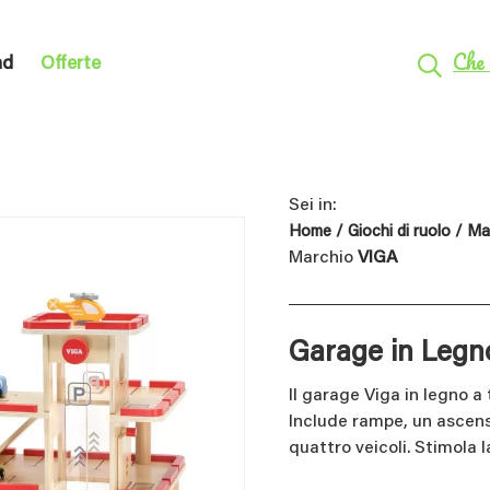
Che 
nd
Offerte
Sei in:
Home
/
Giochi di ruolo
/
Mac
Marchio
VIGA
Garage in Legn
Il garage Viga in legno a 
Include rampe, un ascens
quattro veicoli. Stimola l