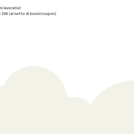
i lavorativi!
 39€ (al netto di buoni/coupon)
L