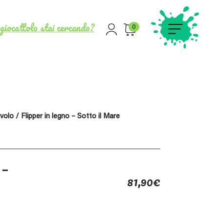
giocattolo stai cercando?
0
avolo
/ Flipper in legno – Sotto il Mare
 –
81,90
€