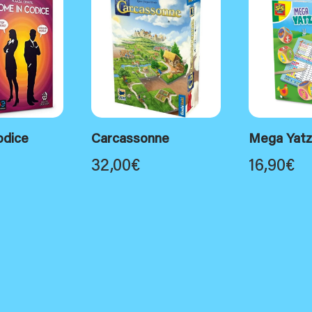
odice
Carcassonne
Mega Yatzy
32,00
€
16,90
€