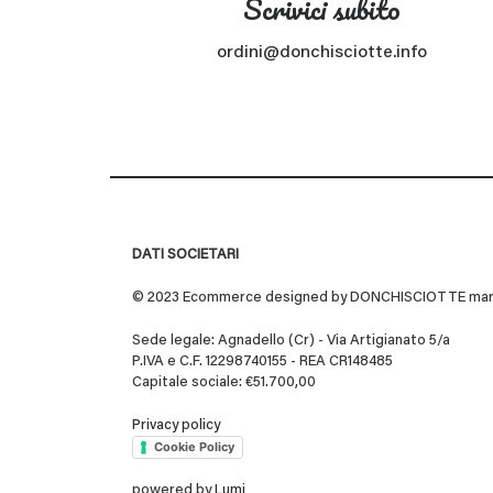
Scrivici subito
ordini@donchisciotte.info
DATI SOCIETARI
© 2023 Ecommerce designed by DONCHISCIOTTE marchio
Sede legale: Agnadello (Cr) - Via Artigianato 5/a
P.IVA e C.F. 12298740155 - REA CR148485
Capitale sociale: €51.700,00
Privacy policy
Cookie Policy
powered by
Lumi