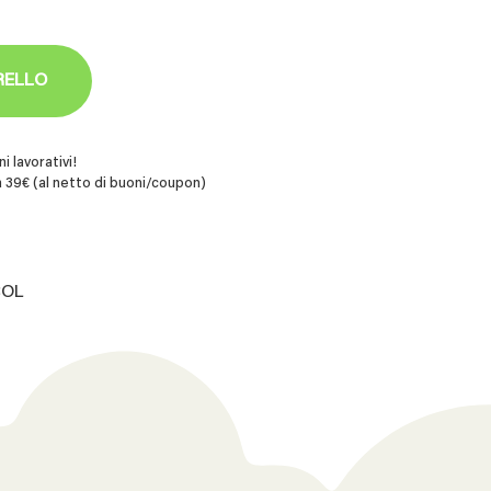
RELLO
i lavorativi!
 39€ (al netto di buoni/coupon)
COL