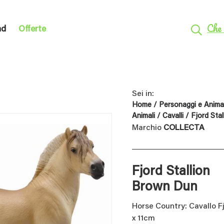
Che 
nd
Offerte
Sei in:
Home
/
Personaggi e Animal
Animali
/
Cavalli
/ Fjord Sta
Marchio
COLLECTA
Fjord Stallion
Brown Dun
Horse Country: Cavallo F
x 11cm