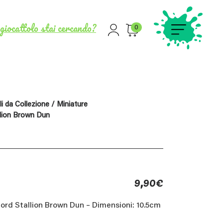
giocattolo stai cercando?
0
i da Collezione
/
Miniature
llion Brown Dun
9,90
€
jord Stallion Brown Dun – Dimensioni: 10.5cm