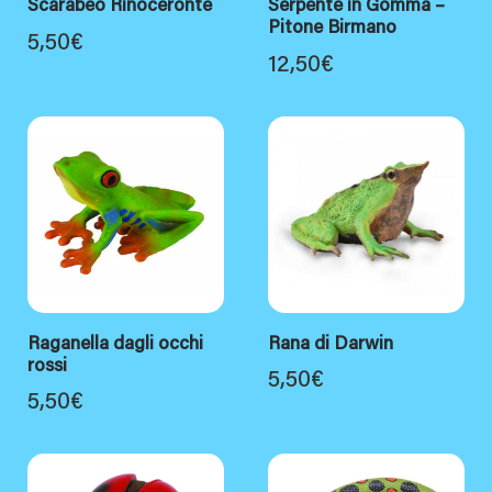
Scarabeo Rinoceronte
Serpente in Gomma –
Pitone Birmano
5,50
€
12,50
€
Raganella dagli occhi
Rana di Darwin
rossi
5,50
€
5,50
€