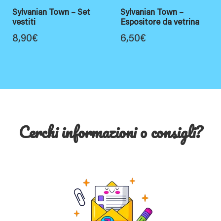
Sylvanian Town – Set
Sylvanian Town –
vestiti
Espositore da vetrina
8,90
€
6,50
€
Cerchi informazioni o consigli?