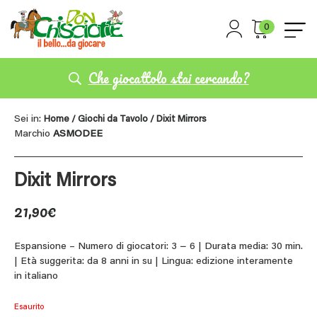
0
Che giocattolo stai cercando?
Sei in:
Home
/
Giochi da Tavolo
/ Dixit Mirrors
Marchio
ASMODEE
Dixit Mirrors
21,90
€
Espansione – Numero di giocatori: 3 − 6 | Durata media: 30 min.
| Età suggerita: da 8 anni in su | Lingua: edizione interamente
in italiano
Esaurito