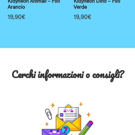
Kidyneon Animali – Filo
Kidyneon Dino – Filo
Arancio
Verde
19,90
€
19,90
€
Cerchi informazioni o consigli?