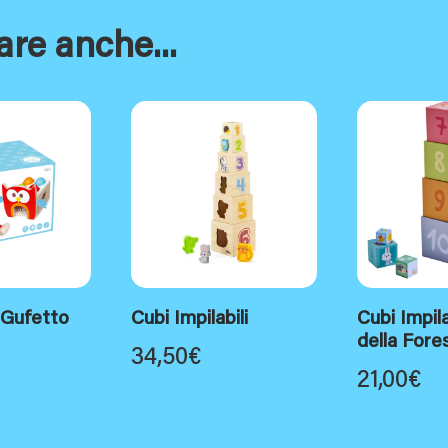
are anche...
 Gufetto
Cubi Impilabili
Cubi Impila
della Fore
34,50
€
21,00
€