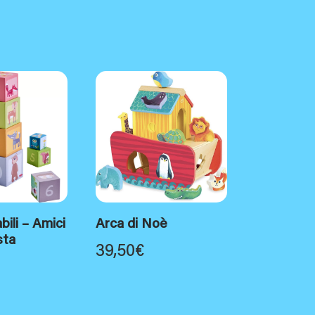
bili – Amici
Arca di Noè
sta
39,50
€