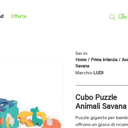
Che 
nd
Offerte
Sei in:
Home
/
Prima Infanzia
/
Ass
Savana
Marchio
LUDI
Cubo Puzzle
Animali Savana
Puzzle gigante per bamb
offrono un gioco di ricom