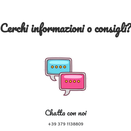
Cerchi informazioni o consigli
Chatta con noi
+39 379 1138809