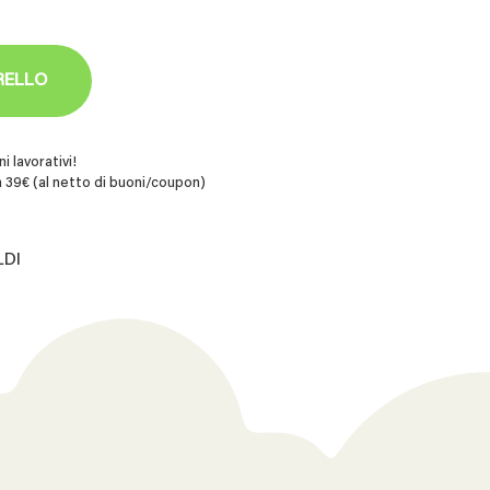
RELLO
i lavorativi!
 39€ (al netto di buoni/coupon)
LDI