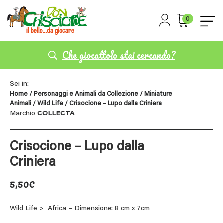
0
Che giocattolo stai cercando?
Sei in:
Home
/
Personaggi e Animali da Collezione
/
Miniature
Animali
/
Wild Life
/ Crisocione – Lupo dalla Criniera
Marchio
COLLECTA
Crisocione – Lupo dalla
Criniera
5,50
€
Wild Life > Africa – Dimensione: 8 cm x 7cm