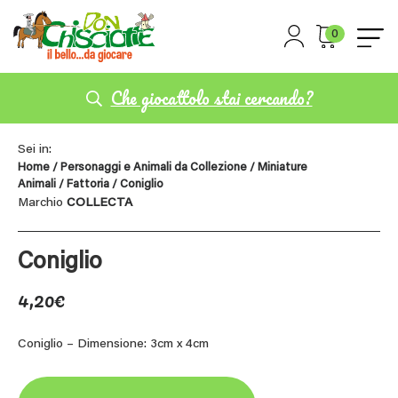
0
Che giocattolo stai cercando?
Sei in:
Home
/
Personaggi e Animali da Collezione
/
Miniature
Animali
/
Fattoria
/ Coniglio
Marchio
COLLECTA
Coniglio
4,20
€
Coniglio – Dimensione: 3cm x 4cm