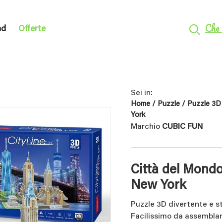
Che 
nd
Offerte
Sei in:
Home
/
Puzzle
/
Puzzle 3D
York
Marchio
CUBIC FUN
Città del Mondo
New York
Puzzle 3D divertente e st
Facilissimo da assemblare