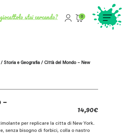
giocattolo stai cercando?
0
/
Storia e Geografia
/ Città del Mondo – New
 –
14,90
€
imolante per replicare la citta di New York.
, senza bisogno di forbici, colla o nastro