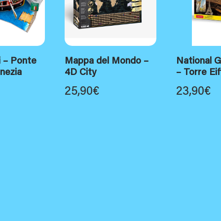
 – Ponte
Mappa del Mondo –
National 
enezia
4D City
– Torre Eif
25,90
€
23,90
€