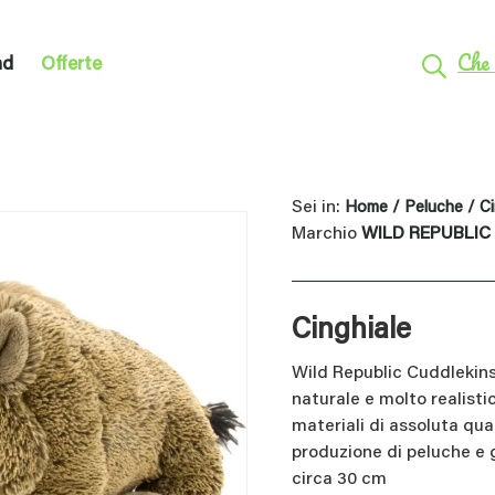
Che 
nd
Offerte
Sei in:
Home
/
Peluche
/ Ci
Marchio
WILD REPUBLIC
Cinghiale
Wild Republic Cuddlekins
naturale e molto realisti
materiali di assoluta qua
produzione di peluche e g
circa 30 cm