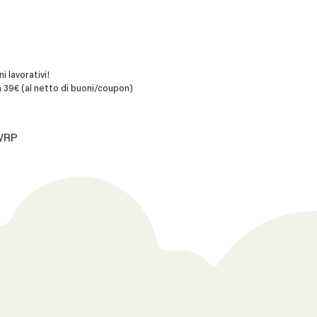
i lavorativi!
 39€ (al netto di buoni/coupon)
.WRP