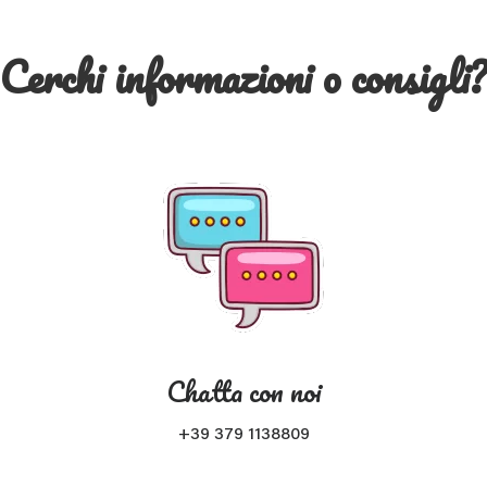
Cerchi informazioni o consigli
Chatta con noi
+39 379 1138809