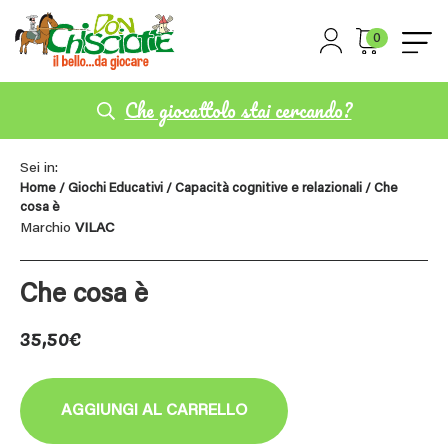
0
Che giocattolo stai cercando?
Sei in:
Home
/
Giochi Educativi
/
Capacità cognitive e relazionali
/ Che
cosa è
Marchio
VILAC
Che cosa è
35,50
€
AGGIUNGI AL CARRELLO