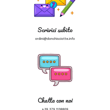
Scrivici subito
ordini@donchisciotte.info
Chatta con noi
+39 379 1138809