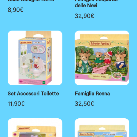
Bebè Coniglio Latte
Famiglia Leopardo
delle Nevi
8,90
€
32,90
€
Set Accessori Toilette
Famiglia Renna
11,90
€
32,50
€