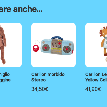
are anche...
iglio
Carillon morbido
Carillon L
uggine
Stereo
Yellow Col
34,50
€
41,90
€