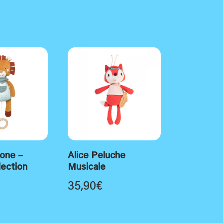
eone –
Alice Peluche
lection
Musicale
35,90
€