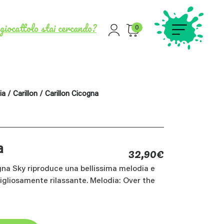
giocattolo stai cercando?
0
ia
/
Carillon
/ Carillon Cicogna
32,90
€
a
gna Sky riproduce una bellissima melodia e
gliosamente rilassante. Melodia: Over the