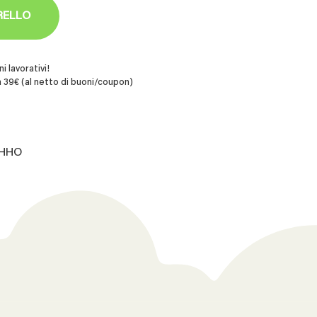
RELLO
i lavorativi!
 39€ (al netto di buoni/coupon)
.HHO