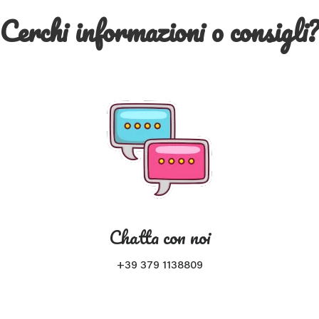
Cerchi informazioni o consigli
Chatta con noi
+39 379 1138809