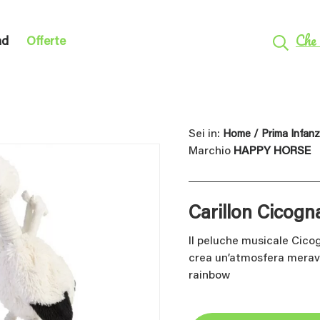
Che 
nd
Offerte
Sei in:
Home
/
Prima Infanz
Marchio
HAPPY HORSE
Carillon Cicogn
Il peluche musicale Cico
crea un’atmosfera meravi
rainbow