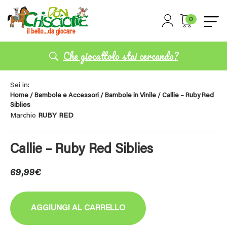
0
Che giocattolo stai cercando?
Sei in:
Home
/
Bambole e Accessori
/
Bambole in Vinile
/ Callie – Ruby Red
Siblies
Marchio
RUBY RED
Callie – Ruby Red Siblies
69,99
€
AGGIUNGI AL CARRELLO