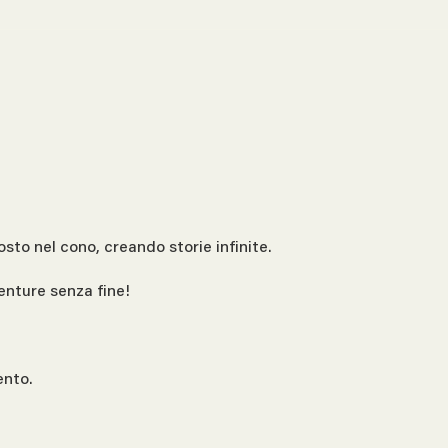
to nel cono, creando storie infinite.
enture senza fine!
ento.