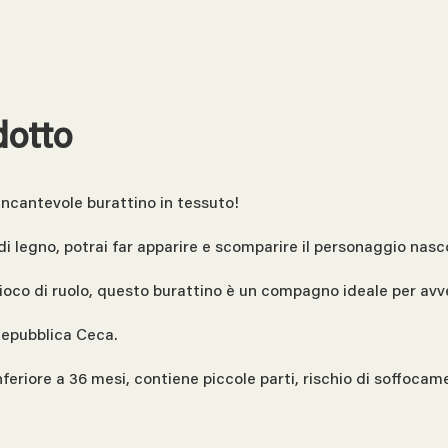
dotto
incantevole burattino in tessuto!
legno, potrai far apparire e scomparire il personaggio nascos
gioco di ruolo, questo burattino è un compagno ideale per avv
 Repubblica Ceca.
riore a 36 mesi, contiene piccole parti, rischio di soffocam