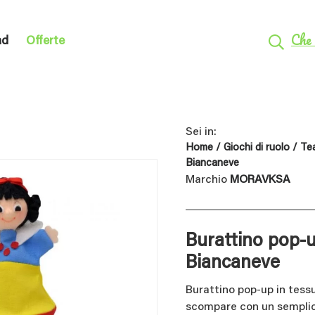
Che 
nd
Offerte
Sei in:
Home
/
Giochi di ruolo
/
Tea
Biancaneve
Marchio
MORAVKSA
Burattino pop-
Biancaneve
Burattino pop-up in tess
scompare con un semplice