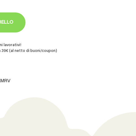
RELLO
i lavorativi!
 39€ (al netto di buoni/coupon)
B.MRV