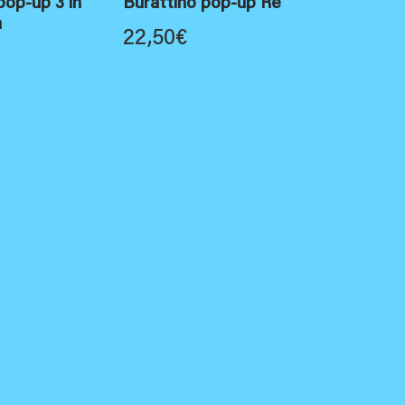
pop-up 3 in
Burattino pop-up Re
a
22,50
€