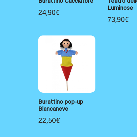
Burattino Cacciatore
Teatro dell
Luminose
24,90
€
73,90
€
Burattino pop-up
Biancaneve
22,50
€