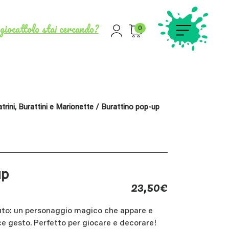
giocattolo stai cercando?
0
trini, Burattini e Marionette
/ Burattino pop-up
up
23,50
€
uto: un personaggio magico che appare e
 gesto. Perfetto per giocare e decorare!