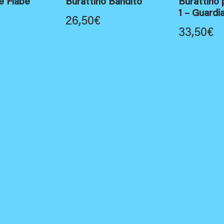
e Fiabe
Burattino Bandito
Burattino 
1 – Guardi
26,50
€
33,50
€