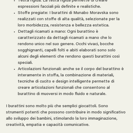
Testa rigida: La testa rigida permette di creare
espressioni facciali più definite e realistiche.
Stoffe pregiate: I burattini di Munabo Moravska sono
realizzati con stoffe di alta qualità, selezionate per la
loro morbidezza, resistenza e bellezza estetica.
Dettagli ricamati a mano: Ogni burattino è
caratterizzato da dettagli ricamati a mano che lo
rendono unico nel suo genere. Occhi vivaci, bocche
sogghignanti, capelli folti e abiti elaborati sono solo
alcuni degli elementi che rendono questi burattini così
speciali.
Articolazioni funzionali: anche se il corpo del burattino è
interamente in stoffa, la combinazione di materiali,
tecniche di cucito e design intelligente permette di
creare articolazioni funzionali che consentono al
burattino di muoversi in modo fluido e naturale.
I burattini sono molto più che semplici giocattoli. Sono
strumenti potenti che possono contribuire in modo significativo
allo sviluppo dei bambini, stimolando la loro immaginazione,
creatività, empatia e capacità comunicative.