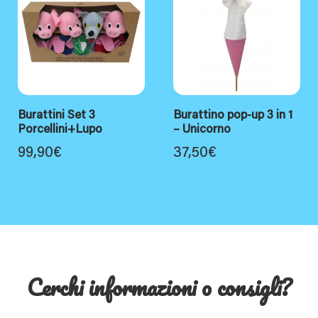
Burattini Set 3
Burattino pop-up 3 in 1
Porcellini+Lupo
– Unicorno
99,90
€
37,50
€
Cerchi informazioni o consigli?