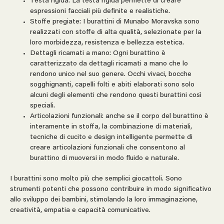
Testa rigida: La testa rigida permette di creare
espressioni facciali più definite e realistiche.
Stoffe pregiate: I burattini di Munabo Moravska sono
realizzati con stoffe di alta qualità, selezionate per la
loro morbidezza, resistenza e bellezza estetica.
Dettagli ricamati a mano: Ogni burattino è
caratterizzato da dettagli ricamati a mano che lo
rendono unico nel suo genere. Occhi vivaci, bocche
sogghignanti, capelli folti e abiti elaborati sono solo
alcuni degli elementi che rendono questi burattini così
speciali.
Articolazioni funzionali: anche se il corpo del burattino è
interamente in stoffa, la combinazione di materiali,
tecniche di cucito e design intelligente permette di
creare articolazioni funzionali che consentono al
burattino di muoversi in modo fluido e naturale.
I burattini sono molto più che semplici giocattoli. Sono
strumenti potenti che possono contribuire in modo significativo
allo sviluppo dei bambini, stimolando la loro immaginazione,
creatività, empatia e capacità comunicative.