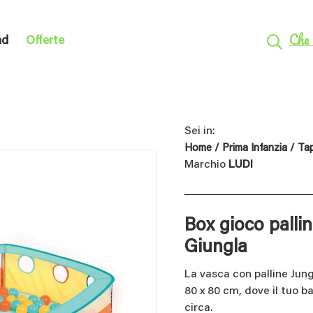
Che 
nd
Offerte
Sei in:
Home
/
Prima Infanzia
/
Tap
Marchio
LUDI
Box gioco pallin
Giungla
La vasca con palline Jun
80 x 80 cm, dove il tuo b
circa.