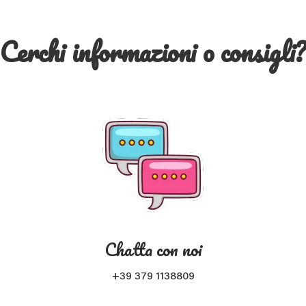
Cerchi informazioni o consigli
Chatta con noi
+39 379 1138809