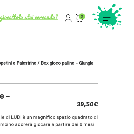
giocattolo stai cercando?
0
petini e Palestrine
/ Box gioco palline – Giungla
e –
39,50
€
gle di LUDI è un magnifico spazio quadrato di
ambino adorerà giocare a partire dai 6 mesi