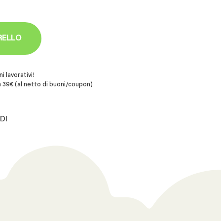
RELLO
i lavorativi!
 39€ (al netto di buoni/coupon)
DI