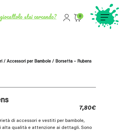
giocattolo stai cercando?
0
ri
/
Accessori per Bambole
/ Borsetta – Rubens
ens
7,80
€
ietà di accessori e vestiti per bambole,
i alta qualità e attenzione ai dettagli. Sono