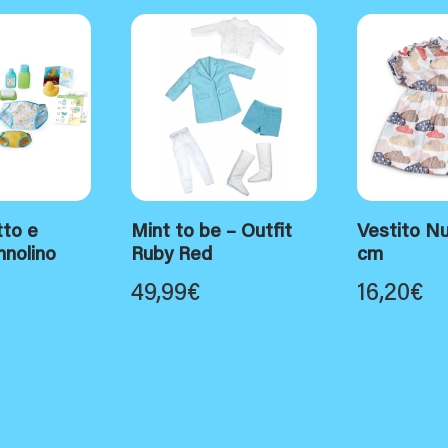
to e
Mint to be – Outfit
Vestito N
nolino
Ruby Red
cm
49,99
€
16,20
€