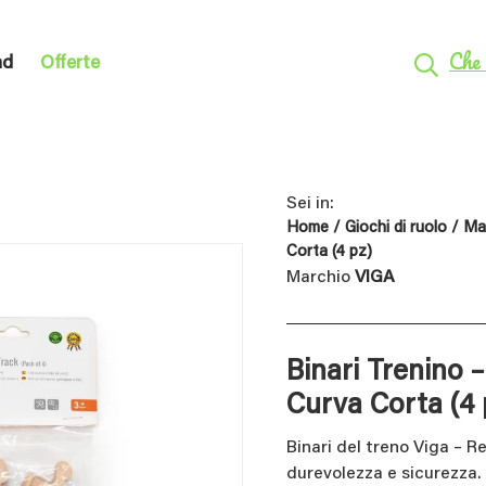
Che 
nd
Offerte
Sei in:
Home
/
Giochi di ruolo
/
Mac
Corta (4 pz)
Marchio
VIGA
Binari Trenino –
Curva Corta (4 
Binari del treno Viga – Re
durevolezza e sicurezza. C