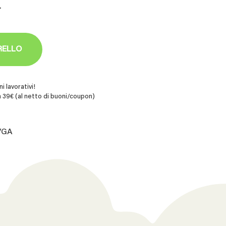
.
RELLO
i lavorativi!
 39€ (al netto di buoni/coupon)
.VGA