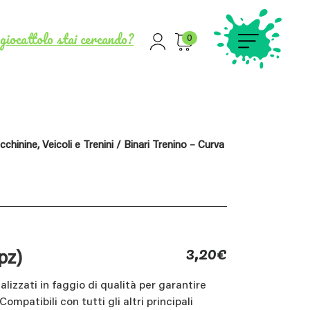
giocattolo stai cercando?
0
chinine, Veicoli e Trenini
/ Binari Trenino – Curva
3,20
€
pz)
alizzati in faggio di qualità per garantire
ompatibili con tutti gli altri principali