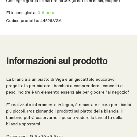
Consegna gratuita a partire da 39€ (al netto di buoni/coupon)
Età consigliata:
3-6 anni
Codice prodotto: 44526.VGA
Informazioni sul prodotto
La bilancia a un piatto di Viga è un giocattolo educativo
progettato per aiutare i bambini a comprendere i concetti di
peso, inoltre è un elemento essenziale per giocare "al negozio".
E' realizzata interamente in legno, è rubusta e sicura per i bimbi
più piccoli. Posizionando i prodotti sul piatto della bilancia, il
bambino potrà osservarne il peso e vedere la lancetta della
bilancia spostarsi.
Dimensioni: 18,5 x 20 x 8,5 cm