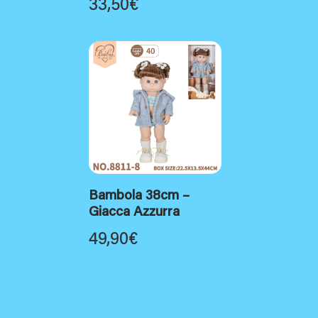
33,50
€
Bambola 38cm –
Giacca Azzurra
49,90
€