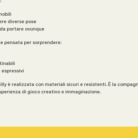
:
obili
mere diverse pose
e da portare ovunque
i e pensata per sorprendere:
inabili
 espressivi
illy è realizzata con materiali sicuri e resistenti. È la compa
sperienza di gioco creativo e immaginazione.