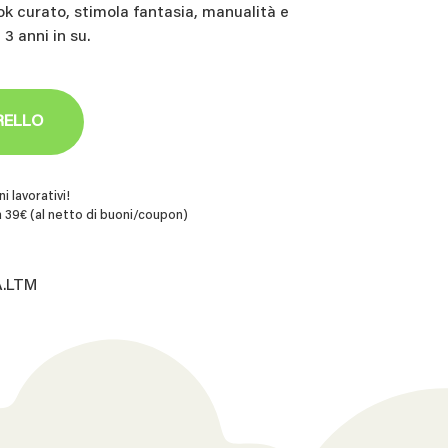
ok curato, stimola fantasia, manualità e
 3 anni in su.
RELLO
i lavorativi!
 39€ (al netto di buoni/coupon)
A.LTM