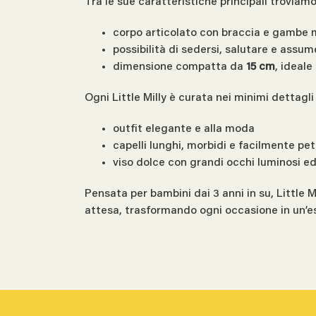
Tra le sue caratteristiche principali troviamo
corpo articolato con braccia e gambe m
possibilità di sedersi, salutare e assu
dimensione compatta da
15 cm
, ideal
Ogni Little Milly è curata nei minimi dettagl
outfit elegante e alla moda
capelli lunghi, morbidi e facilmente pett
viso dolce con grandi occhi luminosi ed
Pensata per bambini dai 3 anni in su, Little M
attesa, trasformando ogni occasione in un’e