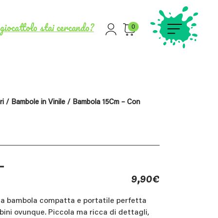
giocattolo stai cercando?
0
ri
/
Bambole in Vinile
/ Bambola 15Cm – Con
–
9,90
€
, la bambola compatta e portatile perfetta
ni ovunque. Piccola ma ricca di dettagli,