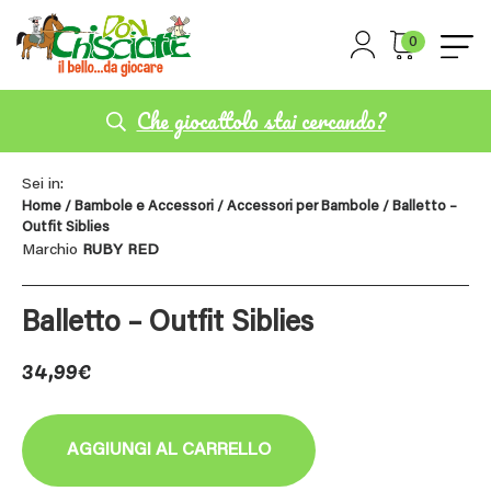
0
Che giocattolo stai cercando?
Sei in:
Home
/
Bambole e Accessori
/
Accessori per Bambole
/ Balletto –
Outfit Siblies
Marchio
RUBY RED
Balletto – Outfit Siblies
34,99
€
AGGIUNGI AL CARRELLO