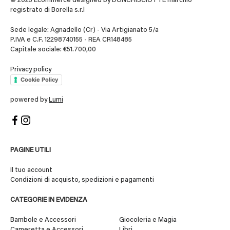
© 2023 Ecommerce designed by DONCHISCIOTTE marchio
registrato di Borella s.r.l
Sede legale: Agnadello (Cr) - Via Artigianato 5/a
P.IVA e C.F. 12298740155 - REA CR148485
Capitale sociale: €51.700,00
Privacy policy
Cookie Policy
powered by
Lumi
PAGINE UTILI
Il tuo account
Condizioni di acquisto, spedizioni e pagamenti
CATEGORIE IN EVIDENZA
Bambole e Accessori
Giocoleria e Magia
Cameretta e Accessori
Libri