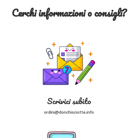
Cerchi informazioni o consigli?
Scrivici subito
ordini@donchisciotte.info