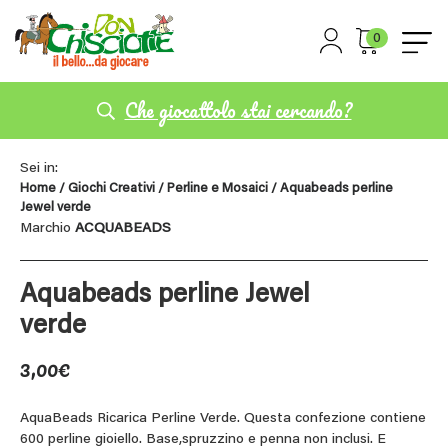
0
Che giocattolo stai cercando?
Sei in:
Home
/
Giochi Creativi
/
Perline e Mosaici
/ Aquabeads perline
Jewel verde
Marchio
ACQUABEADS
Aquabeads perline Jewel
verde
3,00
€
AquaBeads Ricarica Perline Verde. Questa confezione contiene
600 perline gioiello. Base,spruzzino e penna non inclusi. E