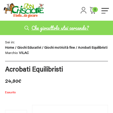
0
Che giocattolo stai cercando?
Sei in:
Home
/
Giochi Educativi
/
Giochi motricità fine
/ Acrobati Equilibristi
Marchio
VILAC
Acrobati Equilibristi
24,90
€
Esaurito