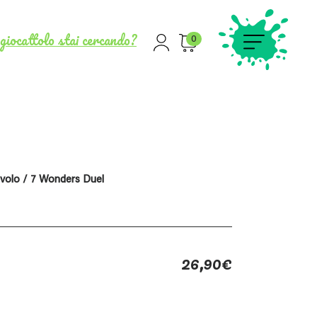
giocattolo stai cercando?
0
avolo
/ 7 Wonders Duel
26,90
€