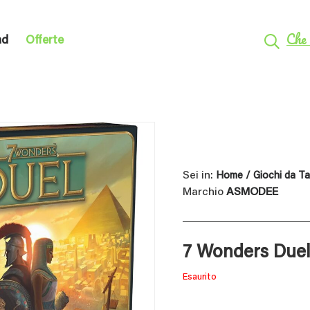
Che 
nd
Offerte
Sei in:
Home
/
Giochi da T
Marchio
ASMODEE
7 Wonders Duel
Esaurito