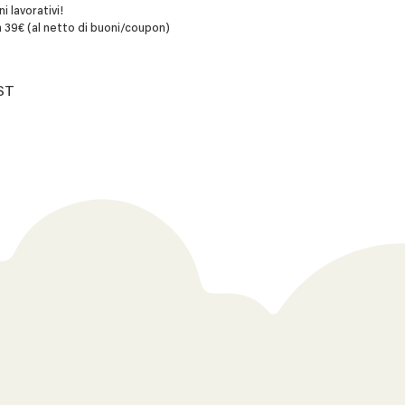
i lavorativi!
 39€ (al netto di buoni/coupon)
ST