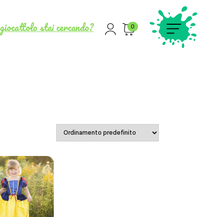
giocattolo stai cercando?
0