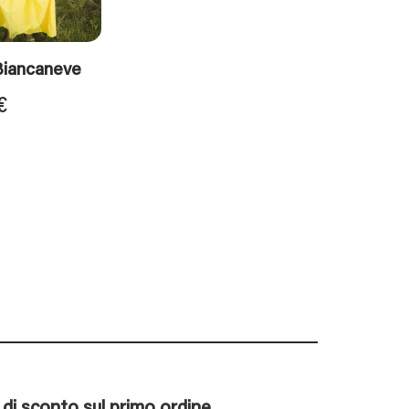
Biancaneve
€