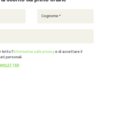
% di sconto sul primo ordine
 letto l'
informativa sulla privacy
e di accettare il
ati personali