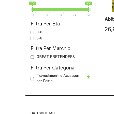
26€
50€
26
32
38
44
50
Abi
Filtra Per Età
26,
3-6
6-8
Filtra Per Marchio
GREAT PRETENDERS
Filtra Per Categoria
Travestimenti e Accessori
per Feste
DATI SOCIETARI