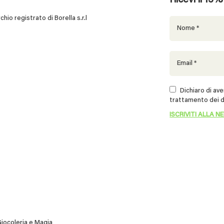
Ricevi il 15
 registrato di Borella s.r.l
Dichiaro di aver
trattamento dei d
iocoleria e Magia