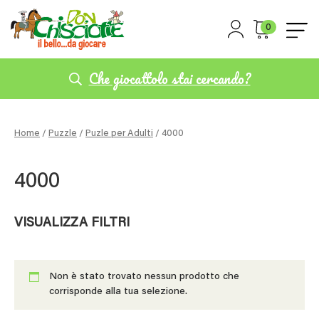
0
Che giocattolo stai cercando?
Home
/
Puzzle
/
Puzle per Adulti
/ 4000
4000
VISUALIZZA FILTRI
Non è stato trovato nessun prodotto che
corrisponde alla tua selezione.