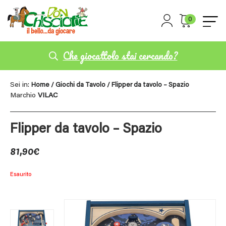
0
Che giocattolo stai cercando?
Sei in:
Home
/
Giochi da Tavolo
/ Flipper da tavolo – Spazio
Marchio
VILAC
Flipper da tavolo – Spazio
81,90
€
Esaurito