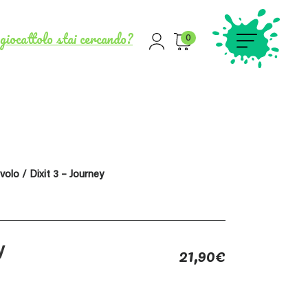
giocattolo stai cercando?
0
avolo
/ Dixit 3 – Journey
21,90
€
y