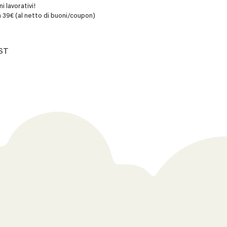
i lavorativi!
 39€ (al netto di buoni/coupon)
AST