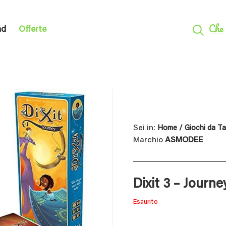
Che 
nd
Offerte
Sei in:
Home
/
Giochi da T
Marchio
ASMODEE
Dixit 3 – Journe
Esaurito