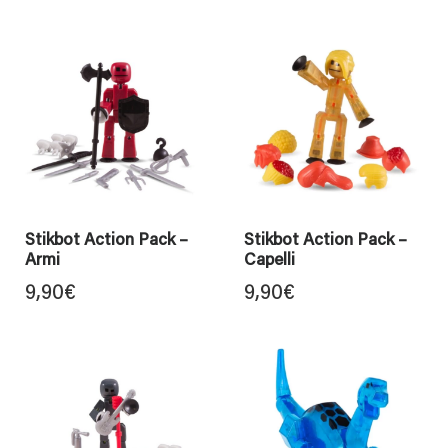
Stikbot Action Pack –
Stikbot Action Pack –
Armi
Capelli
9,90
€
9,90
€